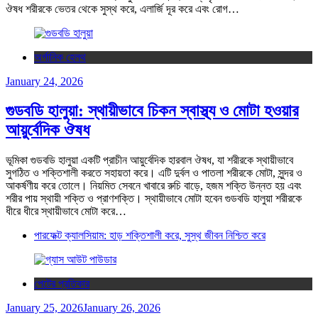
ঔষধ শরীরকে ভেতর থেকে সুস্থ করে, এলার্জি দূর করে এবং রোগ…
অর্গানিক হেলথ
January 24, 2026
গুডবডি হালুয়া: স্থায়ীভাবে চিকন স্বাস্থ্য ও মোটা হওয়ার
আয়ুর্বেদিক ঔষধ
ভূমিকা গুডবডি হালুয়া একটি প্রাচীন আয়ুর্বেদিক হারবাল ঔষধ, যা শরীরকে স্থায়ীভাবে
সুগঠিত ও শক্তিশালী করতে সহায়তা করে। এটি দুর্বল ও পাতলা শরীরকে মোটা, সুন্দর ও
আকর্ষণীয় করে তোলে। নিয়মিত সেবনে খাবারে রুচি বাড়ে, হজম শক্তি উন্নত হয় এবং
শরীর পায় স্থায়ী শক্তি ও প্রাণশক্তি। স্থায়ীভাবে মোটা হবেন গুডবডি হালুয়া শরীরকে
ধীরে ধীরে স্থায়ীভাবে মোটা করে…
পারফেক্ট ক্যালসিয়াম: হাড় শক্তিশালী করে, সুস্থ জীবন নিশ্চিত করে
পেটের প্রতিকার
January 25, 2026
January 26, 2026