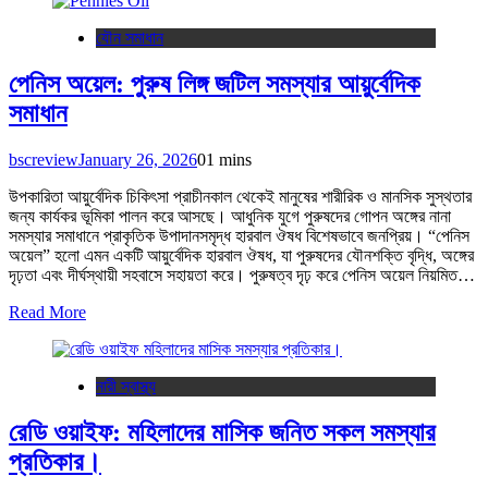
যৌন সমাধান
পেনিস অয়েল: পুরুষ লিঙ্গ জটিল সমস্যার আয়ুর্বেদিক
সমাধান
bscreview
January 26, 2026
0
1 mins
উপকারিতা আয়ুর্বেদিক চিকিৎসা প্রাচীনকাল থেকেই মানুষের শারীরিক ও মানসিক সুস্থতার
জন্য কার্যকর ভূমিকা পালন করে আসছে। আধুনিক যুগে পুরুষদের গোপন অঙ্গের নানা
সমস্যার সমাধানে প্রাকৃতিক উপাদানসমৃদ্ধ হারবাল ঔষধ বিশেষভাবে জনপ্রিয়। “পেনিস
অয়েল” হলো এমন একটি আয়ুর্বেদিক হারবাল ঔষধ, যা পুরুষদের যৌনশক্তি বৃদ্ধি, অঙ্গের
দৃঢ়তা এবং দীর্ঘস্থায়ী সহবাসে সহায়তা করে। পুরুষত্ব দৃঢ় করে পেনিস অয়েল নিয়মিত…
Read More
নারী স্বাস্থ্য
রেডি ওয়াইফ: মহিলাদের মাসিক জনিত সকল সমস্যার
প্রতিকার।