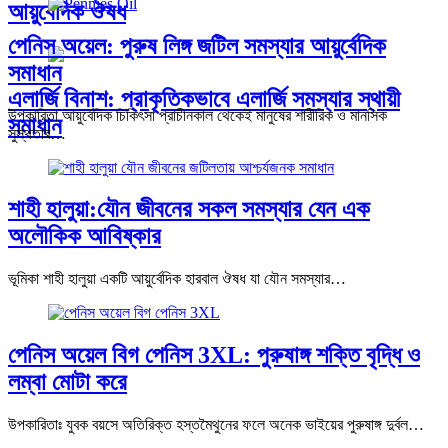
আয়ুর্বেদিক ঔষধ
পেনিস অয়েল: পুরুষ লিঙ্গ জটিল সমস্যার আয়ুর্বেদিক
সমাধান
এলার্জি বিনাশ: প্রাকৃতিকভাবে এলার্জি সমস্যার স্থায়ী
উপকারিতা আয়ুর্বেদিক চিকিৎসা প্রাচীনকাল থেকেই মানুষের শারীরিক ও মানসিক
সমাধান
সুস্থতার…
শাহী হালুয়া:যৌন জীবনের সকল সমস্যার যেন এক
অলৌকিক আবিষ্কার
ভূমিকা শাহী হালুয়া একটি আয়ুর্বেদিক হারবাল ঔষধ যা যৌন সমস্যার…
পেনিস অয়েল বিগ পেনিস 3XL: পুরুষাঙ্গ শক্তি বৃদ্ধি ও
লম্বা মোটা করে
উপকারিতাঃ যুবক বয়সে অতিরিক্ত হস্তমৈথুনের ফলে অনেক ভাইয়ের পুরুষাঙ্গ দুর্বল…