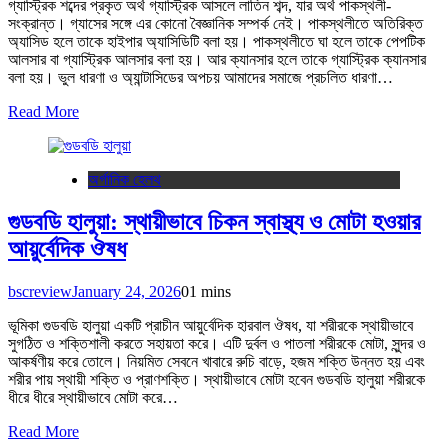
গ্যাস্ট্রিক শব্দের প্রকৃত অর্থ গ্যাস্ট্রিক আসলে লাতিন শব্দ, যার অর্থ পাকস্থলী-
সংক্রান্ত। গ্যাসের সঙ্গে এর কোনো বৈজ্ঞানিক সম্পর্ক নেই। পাকস্থলীতে অতিরিক্ত
অ্যাসিড হলে তাকে হাইপার অ্যাসিডিটি বলা হয়। পাকস্থলীতে ঘা হলে তাকে পেপটিক
আলসার বা গ্যাস্ট্রিক আলসার বলা হয়। আর ক্যানসার হলে তাকে গ্যাস্ট্রিক ক্যানসার
বলা হয়। ভুল ধারণা ও অ্যান্টাসিডের অপচয় আমাদের সমাজে প্রচলিত ধারণা…
Read More
অর্গানিক হেলথ
গুডবডি হালুয়া: স্থায়ীভাবে চিকন স্বাস্থ্য ও মোটা হওয়ার
আয়ুর্বেদিক ঔষধ
bscreview
January 24, 2026
0
1 mins
ভূমিকা গুডবডি হালুয়া একটি প্রাচীন আয়ুর্বেদিক হারবাল ঔষধ, যা শরীরকে স্থায়ীভাবে
সুগঠিত ও শক্তিশালী করতে সহায়তা করে। এটি দুর্বল ও পাতলা শরীরকে মোটা, সুন্দর ও
আকর্ষণীয় করে তোলে। নিয়মিত সেবনে খাবারে রুচি বাড়ে, হজম শক্তি উন্নত হয় এবং
শরীর পায় স্থায়ী শক্তি ও প্রাণশক্তি। স্থায়ীভাবে মোটা হবেন গুডবডি হালুয়া শরীরকে
ধীরে ধীরে স্থায়ীভাবে মোটা করে…
Read More