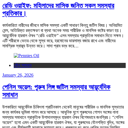
রেডি ওয়াইফ: মহিলাদের মাসিক জনিত সকল সমস্যার
প্রতিকার।
কার্যকারিতা নারীদের জীবনে মাসিক সমস্যা একটি সাধারণ কিন্তু জটিল বিষয়। অনিয়মিত
মেন্স, অতিরিক্ত রক্তক্ষরণ বা ব্যথা অনেক সময় শারীরিক ও মানসিক কষ্টের কারণ হয়।
আয়ুর্বেদিক হারবাল ঔষধ “রেডি ওয়াইফ” এসব সমস্যার প্রাকৃতিক সমাধান দিতে সক্ষম।
এটি শরীরকে ভেতর থেকে সুস্থ করে, হরমোনের ভারসাম্য বজায় রাখে এবং নারীদের
সামগ্রিক স্বাস্থ্য উন্নত করে। সাদা প্রাব বন্ধ করে…
যৌন সমাধান
January 26, 2026
পেনিস অয়েল: পুরুষ লিঙ্গ জটিল সমস্যার আয়ুর্বেদিক
সমাধান
উপকারিতা আয়ুর্বেদিক চিকিৎসা প্রাচীনকাল থেকেই মানুষের শারীরিক ও মানসিক সুস্থতার
জন্য কার্যকর ভূমিকা পালন করে আসছে। আধুনিক যুগে পুরুষদের গোপন অঙ্গের নানা
সমস্যার সমাধানে প্রাকৃতিক উপাদানসমৃদ্ধ হারবাল ঔষধ বিশেষভাবে জনপ্রিয়। “পেনিস
অয়েল” হলো এমন একটি আয়ুর্বেদিক হারবাল ঔষধ, যা পুরুষদের যৌনশক্তি বৃদ্ধি, অঙ্গের
দৃঢ়তা এবং দীর্ঘস্থায়ী সহবাসে সহায়তা করে। পুরুষত্ব দৃঢ় করে পেনিস অয়েল নিয়মিত…