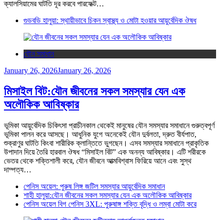
ক্যালসিয়ামের ঘাটতি দূর করবে পারফেক্ট…
গুডবডি হালুয়া: স্থায়ীভাবে চিকন স্বাস্থ্য ও মোটা হওয়ার আয়ুর্বেদিক ঔষধ
যৌন সমাধান
January 26, 2026
January 26, 2026
মিসাইল বিট:যৌন জীবনের সকল সমস্যার যেন এক
অলৌকিক আবিষ্কার
ভূমিকা আয়ুর্বেদিক চিকিৎসা প্রাচীনকাল থেকেই মানুষের যৌন সমস্যার সমাধানে গুরুত্বপূর্ণ
ভূমিকা পালন করে আসছে। আধুনিক যুগে অনেকেই যৌন দুর্বলতা, দ্রুত বীর্যপাত,
শুক্রাণুর ঘাটতি কিংবা শারীরিক ক্লান্তিতে ভুগছেন। এসব সমস্যার সমাধানে প্রাকৃতিক
উপাদান দিয়ে তৈরি হারবাল ঔষধ “মিসাইল বিট” এক অনন্য আবিষ্কার। এটি শরীরকে
ভেতর থেকে শক্তিশালী করে, যৌন জীবনে আত্মবিশ্বাস ফিরিয়ে আনে এবং সুস্থ
দাম্পত্য…
পেনিস অয়েল: পুরুষ লিঙ্গ জটিল সমস্যার আয়ুর্বেদিক সমাধান
শাহী হালুয়া:যৌন জীবনের সকল সমস্যার যেন এক অলৌকিক আবিষ্কার
পেনিস অয়েল বিগ পেনিস 3XL: পুরুষাঙ্গ শক্তি বৃদ্ধি ও লম্বা মোটা করে