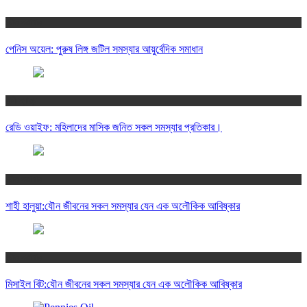
যৌন সমাধান
পেনিস অয়েল: পুরুষ লিঙ্গ জটিল সমস্যার আয়ুর্বেদিক সমাধান
নারী স্বাস্থ্য
রেডি ওয়াইফ: মহিলাদের মাসিক জনিত সকল সমস্যার প্রতিকার।
যৌন সমাধান
শাহী হালুয়া:যৌন জীবনের সকল সমস্যার যেন এক অলৌকিক আবিষ্কার
যৌন সমাধান
মিসাইল বিট:যৌন জীবনের সকল সমস্যার যেন এক অলৌকিক আবিষ্কার