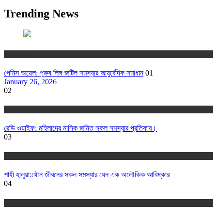
Trending News
যৌন সমাধান
পেনিস অয়েল: পুরুষ লিঙ্গ জটিল সমস্যার আয়ুর্বেদিক সমাধান
01
January 26, 2026
02
নারী স্বাস্থ্য
রেডি ওয়াইফ: মহিলাদের মাসিক জনিত সকল সমস্যার প্রতিকার।
03
যৌন সমাধান
শাহী হালুয়া:যৌন জীবনের সকল সমস্যার যেন এক অলৌকিক আবিষ্কার
04
যৌন সমাধান