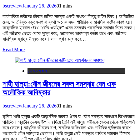
bscreview
January 26, 2026
0
1 mins
কার্যকারিতা নারীদের জীবনে মাসিক সমস্যা একটি সাধারণ কিন্তু জটিল বিষয়। অনিয়মিত
মেন্স, অতিরিক্ত রক্তক্ষরণ বা ব্যথা অনেক সময় শারীরিক ও মানসিক কষ্টের কারণ হয়।
আয়ুর্বেদিক হারবাল ঔষধ “রেডি ওয়াইফ” এসব সমস্যার প্রাকৃতিক সমাধান দিতে সক্ষম।
এটি শরীরকে ভেতর থেকে সুস্থ করে, হরমোনের ভারসাম্য বজায় রাখে এবং নারীদের
সামগ্রিক স্বাস্থ্য উন্নত করে। সাদা প্রাব বন্ধ করে…
Read More
যৌন সমাধান
শাহী হালুয়া:যৌন জীবনের সকল সমস্যার যেন এক
অলৌকিক আবিষ্কার
bscreview
January 26, 2026
0
1 mins
ভূমিকা শাহী হালুয়া একটি আয়ুর্বেদিক হারবাল ঔষধ যা যৌন সমস্যার সমাধানে বিশেষভাবে
পরিচিত। প্রাচীন ভেষজ উপাদান দিয়ে তৈরি এই হালুয়া শরীরকে ভেতর থেকে শক্তিশালী
করে তোলে। আধুনিক জীবনের চাপ, মানসিক অস্থিরতা এবং শারীরিক দুর্বলতার কারণে
অনেকেই যৌন সমস্যায় ভোগেন। শাহী হালুয়া সেই সমস্যার কার্যকর সমাধান হিসেবে
কাজ করে। এটি শুধু যৌন শক্তি বৃদ্ধি করে না,…