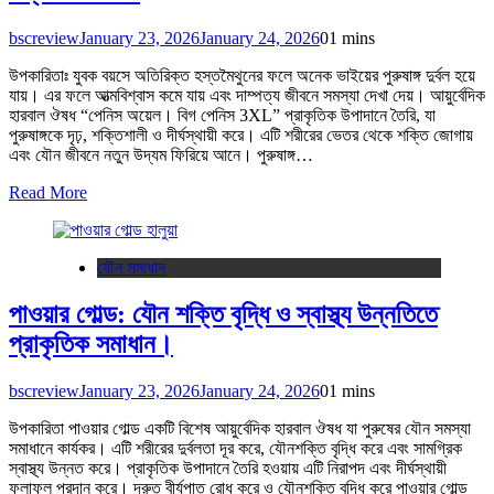
bscreview
January 23, 2026
January 24, 2026
0
1 mins
উপকারিতাঃ যুবক বয়সে অতিরিক্ত হস্তমৈথুনের ফলে অনেক ভাইয়ের পুরুষাঙ্গ দুর্বল হয়ে
যায়। এর ফলে আত্মবিশ্বাস কমে যায় এবং দাম্পত্য জীবনে সমস্যা দেখা দেয়। আয়ুর্বেদিক
হারবাল ঔষধ “পেনিস অয়েল। বিগ পেনিস 3XL” প্রাকৃতিক উপাদানে তৈরি, যা
পুরুষাঙ্গকে দৃঢ়, শক্তিশালী ও দীর্ঘস্থায়ী করে। এটি শরীরের ভেতর থেকে শক্তি জোগায়
এবং যৌন জীবনে নতুন উদ্যম ফিরিয়ে আনে। পুরুষাঙ্গ…
Read More
যৌন সমাধান
পাওয়ার গোল্ড: যৌন শক্তি বৃদ্ধি ও স্বাস্থ্য উন্নতিতে
প্রাকৃতিক সমাধান।
bscreview
January 23, 2026
January 24, 2026
0
1 mins
উপকারিতা পাওয়ার গোল্ড একটি বিশেষ আয়ুর্বেদিক হারবাল ঔষধ যা পুরুষের যৌন সমস্যা
সমাধানে কার্যকর। এটি শরীরের দুর্বলতা দূর করে, যৌনশক্তি বৃদ্ধি করে এবং সামগ্রিক
স্বাস্থ্য উন্নত করে। প্রাকৃতিক উপাদানে তৈরি হওয়ায় এটি নিরাপদ এবং দীর্ঘস্থায়ী
ফলাফল প্রদান করে। দ্রুত বীর্যপাত রোধ করে ও যৌনশক্তি বৃদ্ধি করে পাওয়ার গোল্ড