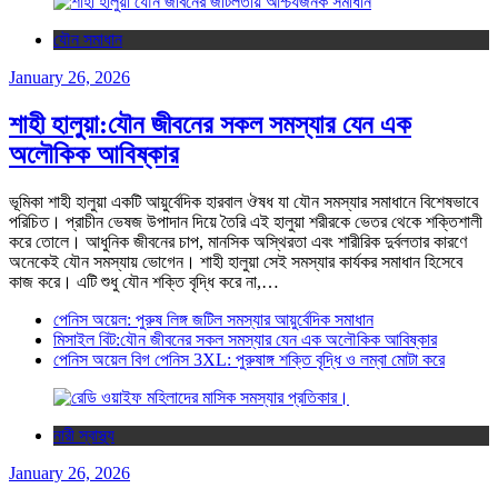
যৌন সমাধান
January 26, 2026
শাহী হালুয়া:যৌন জীবনের সকল সমস্যার যেন এক
অলৌকিক আবিষ্কার
ভূমিকা শাহী হালুয়া একটি আয়ুর্বেদিক হারবাল ঔষধ যা যৌন সমস্যার সমাধানে বিশেষভাবে
পরিচিত। প্রাচীন ভেষজ উপাদান দিয়ে তৈরি এই হালুয়া শরীরকে ভেতর থেকে শক্তিশালী
করে তোলে। আধুনিক জীবনের চাপ, মানসিক অস্থিরতা এবং শারীরিক দুর্বলতার কারণে
অনেকেই যৌন সমস্যায় ভোগেন। শাহী হালুয়া সেই সমস্যার কার্যকর সমাধান হিসেবে
কাজ করে। এটি শুধু যৌন শক্তি বৃদ্ধি করে না,…
পেনিস অয়েল: পুরুষ লিঙ্গ জটিল সমস্যার আয়ুর্বেদিক সমাধান
মিসাইল বিট:যৌন জীবনের সকল সমস্যার যেন এক অলৌকিক আবিষ্কার
পেনিস অয়েল বিগ পেনিস 3XL: পুরুষাঙ্গ শক্তি বৃদ্ধি ও লম্বা মোটা করে
নারী স্বাস্থ্য
January 26, 2026