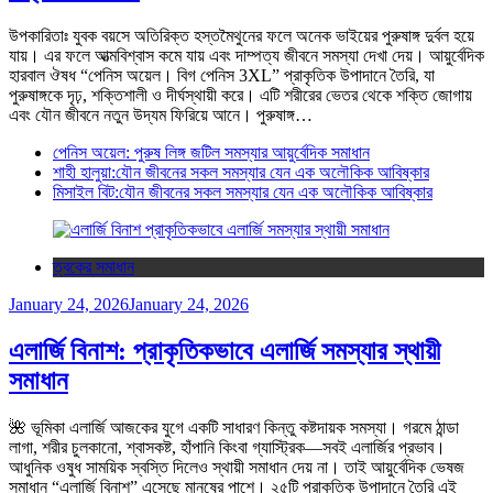
উপকারিতাঃ যুবক বয়সে অতিরিক্ত হস্তমৈথুনের ফলে অনেক ভাইয়ের পুরুষাঙ্গ দুর্বল হয়ে
যায়। এর ফলে আত্মবিশ্বাস কমে যায় এবং দাম্পত্য জীবনে সমস্যা দেখা দেয়। আয়ুর্বেদিক
হারবাল ঔষধ “পেনিস অয়েল। বিগ পেনিস 3XL” প্রাকৃতিক উপাদানে তৈরি, যা
পুরুষাঙ্গকে দৃঢ়, শক্তিশালী ও দীর্ঘস্থায়ী করে। এটি শরীরের ভেতর থেকে শক্তি জোগায়
এবং যৌন জীবনে নতুন উদ্যম ফিরিয়ে আনে। পুরুষাঙ্গ…
পেনিস অয়েল: পুরুষ লিঙ্গ জটিল সমস্যার আয়ুর্বেদিক সমাধান
শাহী হালুয়া:যৌন জীবনের সকল সমস্যার যেন এক অলৌকিক আবিষ্কার
মিসাইল বিট:যৌন জীবনের সকল সমস্যার যেন এক অলৌকিক আবিষ্কার
ত্বকের সমাধান
January 24, 2026
January 24, 2026
এলার্জি বিনাশ: প্রাকৃতিকভাবে এলার্জি সমস্যার স্থায়ী
সমাধান
🌺 ভূমিকা এলার্জি আজকের যুগে একটি সাধারণ কিন্তু কষ্টদায়ক সমস্যা। গরমে ঠান্ডা
লাগা, শরীর চুলকানো, শ্বাসকষ্ট, হাঁপানি কিংবা গ্যাস্ট্রিক—সবই এলার্জির প্রভাব।
আধুনিক ওষুধ সাময়িক স্বস্তি দিলেও স্থায়ী সমাধান দেয় না। তাই আয়ুর্বেদিক ভেষজ
সমাধান “এলার্জি বিনাশ” এসেছে মানুষের পাশে। ২৫টি প্রাকৃতিক উপাদানে তৈরি এই