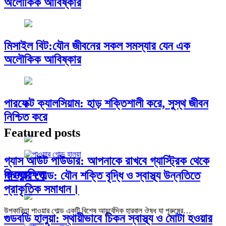
অলৌকিক আবিষ্কার
মিসাইল বিট:যৌন জীবনের সকল সমস্যার যেন এক
অলৌকিক আবিষ্কার
পারফেক্ট ক্যালসিয়াম: হাড় শক্তিশালী করে, সুস্থ জীবন
নিশ্চিত করে
Featured posts
গ্যাস আউট পাউডার: আপনাকে রাখবে গ্যাস্ট্রিক থেকে
চিরসুরক্ষিত
পাওয়ার গোল্ড: যৌন শক্তি বৃদ্ধি ও স্বাস্থ্য উন্নতিতে
প্রাকৃতিক সমাধান।
উপকারিতা পাওয়ার গোল্ড একটি বিশেষ আয়ুর্বেদিক হারবাল ঔষধ যা পুরুষের…
গুডবডি হালুয়া: স্থায়ীভাবে চিকন স্বাস্থ্য ও মোটা হওয়ার