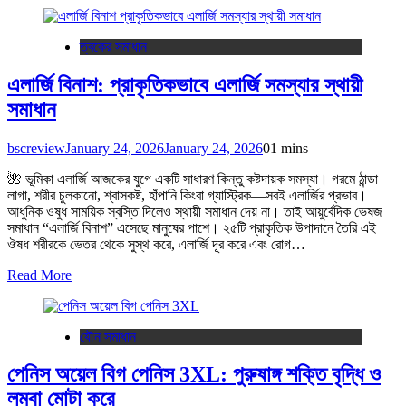
ত্বকের সমাধান
এলার্জি বিনাশ: প্রাকৃতিকভাবে এলার্জি সমস্যার স্থায়ী
সমাধান
bscreview
January 24, 2026
January 24, 2026
0
1 mins
🌺 ভূমিকা এলার্জি আজকের যুগে একটি সাধারণ কিন্তু কষ্টদায়ক সমস্যা। গরমে ঠান্ডা
লাগা, শরীর চুলকানো, শ্বাসকষ্ট, হাঁপানি কিংবা গ্যাস্ট্রিক—সবই এলার্জির প্রভাব।
আধুনিক ওষুধ সাময়িক স্বস্তি দিলেও স্থায়ী সমাধান দেয় না। তাই আয়ুর্বেদিক ভেষজ
সমাধান “এলার্জি বিনাশ” এসেছে মানুষের পাশে। ২৫টি প্রাকৃতিক উপাদানে তৈরি এই
ঔষধ শরীরকে ভেতর থেকে সুস্থ করে, এলার্জি দূর করে এবং রোগ…
Read More
যৌন সমাধান
পেনিস অয়েল বিগ পেনিস 3XL: পুরুষাঙ্গ শক্তি বৃদ্ধি ও
লম্বা মোটা করে