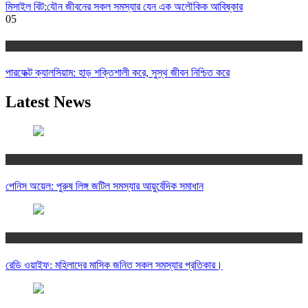
মিসাইল বিট:যৌন জীবনের সকল সমস্যার যেন এক অলৌকিক আবিষ্কার
05
অর্গানিক হেলথ
পারফেক্ট ক্যালসিয়াম: হাড় শক্তিশালী করে, সুস্থ জীবন নিশ্চিত করে
Latest News
যৌন সমাধান
পেনিস অয়েল: পুরুষ লিঙ্গ জটিল সমস্যার আয়ুর্বেদিক সমাধান
নারী স্বাস্থ্য
রেডি ওয়াইফ: মহিলাদের মাসিক জনিত সকল সমস্যার প্রতিকার।