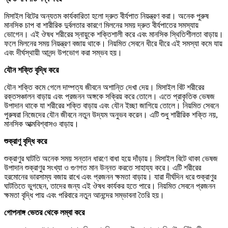
মিসাইল বিটের অন্যতম কার্যকারিতা হলো দ্রুত বীর্যপাত নিয়ন্ত্রণ করা। অনেক পুরুষ
মানসিক চাপ বা শারীরিক দুর্বলতার কারণে মিলনের সময় দ্রুত বীর্যপাতের সমস্যায়
ভোগেন। এই ঔষধ শরীরের স্নায়ুকে শক্তিশালী করে এবং মানসিক স্থিতিশীলতা বাড়ায়।
ফলে মিলনের সময় নিয়ন্ত্রণ বজায় থাকে। নিয়মিত সেবনে ধীরে ধীরে এই সমস্যা কমে যায়
এবং দীর্ঘস্থায়ী আনন্দ উপভোগ করা সম্ভব হয়।
যৌন
শক্তি
বৃদ্ধি
করে
যৌন শক্তি কমে গেলে দাম্পত্য জীবনে অশান্তি দেখা দেয়। মিসাইল বিট শরীরের
রক্তসঞ্চালন বাড়ায় এবং প্রজনন অঙ্গকে সক্রিয় করে তোলে। এতে প্রাকৃতিক ভেষজ
উপাদান থাকে যা শরীরের শক্তি বাড়ায় এবং যৌন ইচ্ছা জাগিয়ে তোলে। নিয়মিত সেবনে
পুরুষরা নিজেদের যৌন জীবনে নতুন উদ্যম অনুভব করেন। এটি শুধু শারীরিক শক্তি নয়,
মানসিক আত্মবিশ্বাসও বাড়ায়।
শুক্রাণু
বৃদ্ধি
করে
শুক্রাণুর ঘাটতি অনেক সময় সন্তান ধারণে বাধা হয়ে দাঁড়ায়। মিসাইল বিটে থাকা ভেষজ
উপাদান শুক্রাণুর সংখ্যা ও গুণগত মান উন্নত করতে সাহায্য করে। এটি শরীরের
হরমোনের ভারসাম্য বজায় রাখে এবং প্রজনন ক্ষমতা বাড়ায়। যারা দীর্ঘদিন ধরে শুক্রাণুর
ঘাটতিতে ভুগছেন, তাদের জন্য এই ঔষধ কার্যকর হতে পারে। নিয়মিত সেবনে প্রজনন
ক্ষমতা বৃদ্ধি পায় এবং পরিবারে নতুন আনন্দের সম্ভাবনা তৈরি হয়।
গোপনাঙ্গ
ভেতর
থেকে
লম্বা
করে