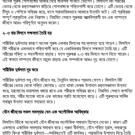
অনেক পুরুষ গোপনাঙ্গের আকার নিয়ে মানসিক সংকটে ভোগেন। মিসাইল বিট শরীরের
ভেতর থেকে রক্তসঞ্চালন বাড়িয়ে গোপনাঙ্গকে শক্তিশালী করে তোলে। এটি ভেতর থেকে
টিস্যু ও পেশিকে সক্রিয় করে, ফলে স্বাভাবিকভাবে আকারে উন্নতি ঘটে। এই প্রক্রিয়া
সম্পূর্ণ প্রাকৃতিক এবং নিরাপদ। নিয়মিত সেবনে পুরুষরা আত্মবিশ্বাসী হন এবং দাম্পত্য
জীবনে আরও পরিপূর্ণতা অনুভব করেন।
২
–
৩
বার
মিলনে
সক্ষমতা
তৈরি
হয়
শারীরিক দুর্বলতার কারণে অনেক পুরুষ একবার মিলনের পর ক্লান্ত হয়ে পড়েন। মিসাইল
বিট শরীরকে এমনভাবে শক্তিশালী করে যে একাধিকবার মিলনে সক্ষমতা তৈরি হয়। এটি
শরীরের শক্তি ও সহনশীলতা বাড়ায়। ফলে পুরুষরা ২-৩ বার মিলনে অংশ নিতে পারেন।
এই ক্ষমতা দাম্পত্য জীবনে আনন্দ বাড়ায় এবং সম্পর্ককে আরও দৃঢ় করে তোলে।
শারীরিক
দুর্বলতা
দূর
করে
শারীরিক দুর্বলতা শুধু যৌন জীবনে নয়, দৈনন্দিন কাজেও প্রভাব ফেলে। মিসাইল বিট
শরীরের ভেতর থেকে শক্তি জোগায়। এতে থাকা ভেষজ উপাদান রক্তসঞ্চালন উন্নত
করে, হরমোনের ভারসাম্য বজায় রাখে এবং শরীরকে সক্রিয় রাখে। নিয়মিত সেবনে ক্লান্তি
কমে যায়, শরীর সতেজ থাকে এবং কাজের প্রতি মনোযোগ বাড়ে। এটি পুরুষদের সার্বিক
স্বাস্থ্য উন্নত করতে সহায়তা করে।
যৌন
জীবনের
সকল
সমস্যার
যেন
এক
অলৌকিক
আবিষ্কার
মিসাইল বিটকে অনেকেই যৌন জীবনের অলৌকিক সমাধান হিসেবে দেখেন। কারণ এটি
একসাথে একাধিক সমস্যার সমাধান করে। দ্রুত বীর্যপাত, যৌন শক্তি হ্রাস, শুক্রাণুর
ঘাটতি কিংবা শারীরিক দুর্বলতা—সবকিছুতেই এটি কার্যকর। প্রাকৃতিক উপাদান দিয়ে তৈরি