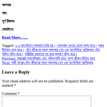
আপনার
নাম:
পুর্ণ ঠিকানা:
মোবাইলে:
Read More……
Tagged:
২-৩ বার মিলনে সক্ষমতা তৈরি হয়।
গোপনাঙ্গ ভেতর থেকে লম্বা করে।
দ্রুত
বীর্যপাত বন্ধ করে।
যৌন জীবনের সকল সমস্যার যেন এক অলৌকিক আবিষ্কার
যৌন
শক্তি বৃদ্ধি করে।
শারীরিক দুরবলতা দূর করে
শুক্রাণু বৃদ্ধি করে।
Post
Previous:
পারফেক্ট ক্যালসিয়াম: হাড় শক্তিশালী করে, সুস্থ জীবন নিশ্চিত করে
Next:
শাহী হালুয়া:যৌন জীবনের সকল সমস্যার যেন এক অলৌকিক আবিষ্কার
navigation
Leave a Reply
Your email address will not be published.
Required fields are
marked
*
Comment
*