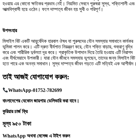
হওয়ায় এর কোনো ক্ষতিকর প্রভাব নেই। নিয়মিত সেবনে পুরুষরা সুস্থ, শক্তিশালী এবং
আত্মবিশ্বাসী হয়ে ওঠেন। ফলে দাম্পত্য জীবন হয় সুখী ও পরিপূর্ণ।
উপসংহার
মিসাইল বিট একটি আয়ুর্বেদিক হারবাল ঔষধ যা পুরুষদের যৌন সমস্যার সমাধানে কার্যকর
ভূমিকা পালন করে। এটি দ্রুত বীর্যপাত নিয়ন্ত্রণ করে, যৌন শক্তি বাড়ায়, শুক্রাণু বৃদ্ধি
করে এবং শারীরিক দুর্বলতা দূর করে। প্রাকৃতিক উপাদান দিয়ে তৈরি হওয়ায় এটি নিরাপদ
এবং দীর্ঘমেয়াদে উপকারী। যারা যৌন জীবনে সমস্যায় ভুগছেন, তাদের জন্য মিসাইল বিট
হতে পারে এক অনন্য সমাধান। সুস্থ দাম্পত্য জীবন গড়তে এটি সত্যিই এক আশীর্বাদ।
তাই আজই যোগাযোগ করুন:
WhatsApp-01752-782699
বাংলাদেশের যেকোন জায়গায় ডেলিভারি করা যাবে।
কুরিয়ার চার্জ ফ্রি
মূল্য ৯৫০ টাকা
WhatsApp অথবা মেসেজ এ টাইপ করুন