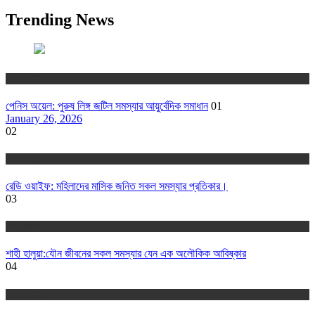
Trending News
যৌন সমাধান
পেনিস অয়েল: পুরুষ লিঙ্গ জটিল সমস্যার আয়ুর্বেদিক সমাধান
01
January 26, 2026
02
নারী স্বাস্থ্য
রেডি ওয়াইফ: মহিলাদের মাসিক জনিত সকল সমস্যার প্রতিকার।
03
যৌন সমাধান
শাহী হালুয়া:যৌন জীবনের সকল সমস্যার যেন এক অলৌকিক আবিষ্কার
04
যৌন সমাধান