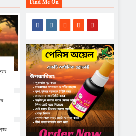
Find Me On
্যার
িত
্যার