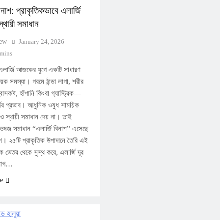
িনাশ: প্রাকৃতিকভাবে এলার্জি
্থায়ী সমাধান
iew
January 24, 2026
 mins
এলার্জি আজকের যুগে একটি সাধারণ
দায়ক সমস্যা। গরমে ঠান্ডা লাগা, শরীর
বাসকষ্ট, হাঁপানি কিংবা গ্যাস্ট্রিক—
ির প্রভাব। আধুনিক ওষুধ সাময়িক
েও স্থায়ী সমাধান দেয় না। তাই
ক ভেষজ সমাধান “এলার্জি বিনাশ” এসেছে
শে। ২৫টি প্রাকৃতিক উপাদানে তৈরি এই
 ভেতর থেকে সুস্থ করে, এলার্জি দূর
রোগ…
e