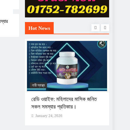
স্যার
Hot News
নারী স্বাস্থ্য
যৌন সমাধা
ল সমস্যার
রেডি ওয়াইফ: মহিলাদের মাসিক জনিত
শাহী হা
সকল সমস্যার প্রতিকার।
যেন এক
January 24, 2026
Januar