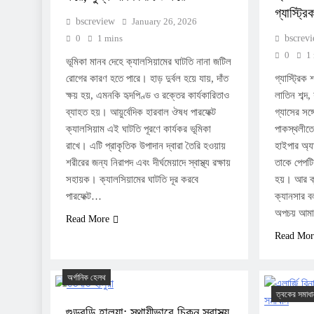
গ্যাস্ট্র
bscreview
January 26, 2026
0
1 mins
bscrev
0
1
ভূমিকা মানব দেহে ক্যালসিয়ামের ঘাটতি নানা জটিল
রোগের কারণ হতে পারে। হাড় দুর্বল হয়ে যায়, দাঁত
গ্যাস্ট্রিক 
ক্ষয় হয়, এমনকি হৃদপিণ্ড ও রক্তের কার্যকারিতাও
লাতিন শব্দ,
ব্যাহত হয়। আয়ুর্বেদিক হারবাল ঔষধ পারফেক্ট
গ্যাসের সঙ্
ক্যালসিয়াম এই ঘাটতি পূরণে কার্যকর ভূমিকা
পাকস্থলীতে
রাখে। এটি প্রাকৃতিক উপাদান দ্বারা তৈরি হওয়ায়
হাইপার অ্য
শরীরের জন্য নিরাপদ এবং দীর্ঘমেয়াদে স্বাস্থ্য রক্ষায়
তাকে পেপটি
সহায়ক। ক্যালসিয়ামের ঘাটতি দূর করবে
হয়। আর ক্য
পারফেক্ট…
ক্যানসার ব
অপচয় আমাদ
Read More
Read Mor
অর্গানিক হেলথ
ত্বকের সমাধা
গুডবডি হালুয়া: স্থায়ীভাবে চিকন স্বাস্থ্য