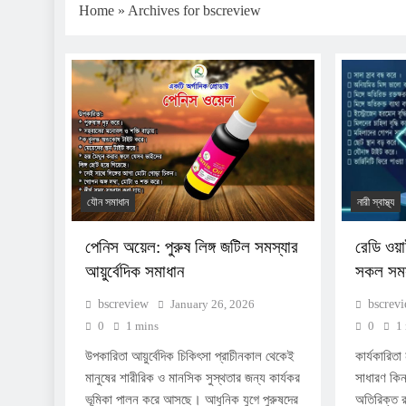
Home
»
Archives for bscreview
যৌন সমাধান
নারী স্বাস্থ্য
পেনিস অয়েল: পুরুষ লিঙ্গ জটিল সমস্যার
রেডি ওয
আয়ুর্বেদিক সমাধান
সকল সমস
bscreview
January 26, 2026
bscrev
0
1 mins
0
1
উপকারিতা আয়ুর্বেদিক চিকিৎসা প্রাচীনকাল থেকেই
কার্যকারিত
মানুষের শারীরিক ও মানসিক সুস্থতার জন্য কার্যকর
সাধারণ কিন
ভূমিকা পালন করে আসছে। আধুনিক যুগে পুরুষদের
অতিরিক্ত র