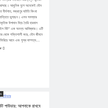
আসছে। আধুনিক যুগে অনেকেই যৌন
রুত বীর্যপাত, শুক্রাণুর ঘাটতি কিংবা
লান্তিতে ভুগছেন। এসব সমস্যার
রাকৃতিক উপাদান দিয়ে তৈরি হারবাল
ইল বিট” এক অনন্য আবিষ্কার। এটি
তর থেকে শক্তিশালী করে, যৌন জীবনে
স ফিরিয়ে আনে এবং সুস্থ দাম্পত্য…
e
ার
উট পাউডার: আপনাকে রাখবে