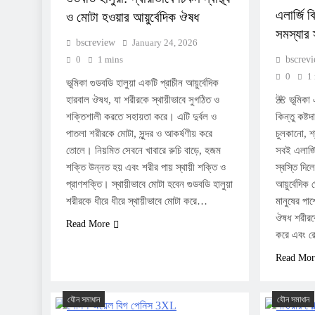
এলার্জি ব
ও মোটা হওয়ার আয়ুর্বেদিক ঔষধ
সমস্যার স
bscreview
January 24, 2026
0
1 mins
bscrev
0
1
ভূমিকা গুডবডি হালুয়া একটি প্রাচীন আয়ুর্বেদিক
হারবাল ঔষধ, যা শরীরকে স্থায়ীভাবে সুগঠিত ও
🌺 ভূমিকা 
শক্তিশালী করতে সহায়তা করে। এটি দুর্বল ও
কিন্তু কষ্ট
পাতলা শরীরকে মোটা, সুন্দর ও আকর্ষণীয় করে
চুলকানো, শ্
তোলে। নিয়মিত সেবনে খাবারে রুচি বাড়ে, হজম
সবই এলার্জ
শক্তি উন্নত হয় এবং শরীর পায় স্থায়ী শক্তি ও
স্বস্তি দিল
প্রাণশক্তি। স্থায়ীভাবে মোটা হবেন গুডবডি হালুয়া
আয়ুর্বেদি
শরীরকে ধীরে ধীরে স্থায়ীভাবে মোটা করে…
মানুষের পা
ঔষধ শরীরকে
Read More
করে এবং 
Read Mor
যৌন সমাধান
যৌন সমাধান