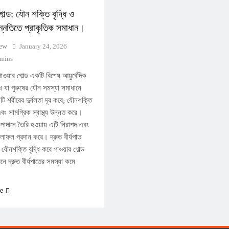
োল্ড: যৌন শক্তি বৃদ্ধি ও
 উন্নতিতে প্রাকৃতিক সমাধান।
iew
January 24, 2026
 mins
াওয়ার গোল্ড একটি বিশেষ আয়ুর্বেদিক
 যা পুরুষের যৌন সমস্যা সমাধানে
টি শরীরের দুর্বলতা দূর করে, যৌনশক্তি
এবং সামগ্রিক স্বাস্থ্য উন্নত করে।
উপাদানে তৈরি হওয়ায় এটি নিরাপদ এবং
 ফলাফল প্রদান করে। দ্রুত বীর্যপাত
যৌনশক্তি বৃদ্ধি করে পাওয়ার গোল্ড
ে দ্রুত বীর্যপাতের সমস্যা কমে
e