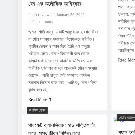
যেন এক অলৌকিক আবিষ্কার
পালন করে 
দুর্বলতা, দ্
bscreview
January 26, 2026
শারীরিক ক্
0
1 mins
সমাধানে প্
ভূমিকা শাহী হালুয়া একটি আয়ুর্বেদিক হারবাল ঔষধ
ঔষধ “মিসা
যা যৌন সমস্যার সমাধানে বিশেষভাবে পরিচিত।
শরীরকে ভে
প্রাচীন ভেষজ উপাদান দিয়ে তৈরি এই হালুয়া
আত্মবিশ্বা
শরীরকে ভেতর থেকে শক্তিশালী করে তোলে।
Read Mor
আধুনিক জীবনের চাপ, মানসিক অস্থিরতা এবং
শারীরিক দুর্বলতার কারণে অনেকেই যৌন সমস্যায়
ভোগেন। শাহী হালুয়া সেই সমস্যার কার্যকর
সমাধান হিসেবে কাজ করে। এটি শুধু যৌন শক্তি
বৃদ্ধি করে না,…
Read More
অর্গানিক হেলথ
পেটের প্রতিক
পারফেক্ট ক্যালসিয়াম: হাড় শক্তিশালী
গ্যাস আ
করে, সুস্থ জীবন নিশ্চিত করে