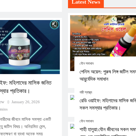
Latest News
যৌন সমাধান
পেনিস অয়েল: পুরুষ লিঙ্গ জটিল সমস
আয়ুর্বেদিক সমাধান
়াইফ: মহিলাদের মাসিক জনিত
্যার প্রতিকার।
নারী স্বাস্থ্য
রেডি ওয়াইফ: মহিলাদের মাসিক জন
iew
January 26, 2026
সকল সমস্যার প্রতিকার।
 mins
া নারীদের জীবনে মাসিক সমস্যা একটি
যৌন সমাধান
্তু জটিল বিষয়। অনিয়মিত মেন্স,
শাহী হালুয়া:যৌন জীবনের সকল সমস
ক্তক্ষরণ বা ব্যথা অনেক সময়