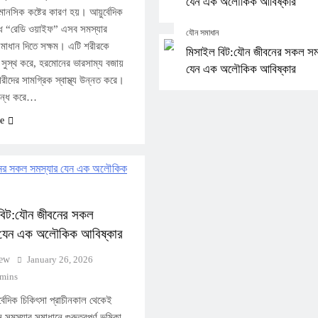
যেন এক অলৌকিক আবিষ্কার
মানসিক কষ্টের কারণ হয়। আয়ুর্বেদিক
ধ “রেডি ওয়াইফ” এসব সমস্যার
যৌন সমাধান
সমাধান দিতে সক্ষম। এটি শরীরকে
মিসাইল বিট:যৌন জীবনের সকল সম
সুস্থ করে, হরমোনের ভারসাম্য বজায়
যেন এক অলৌকিক আবিষ্কার
রীদের সামগ্রিক স্বাস্থ্য উন্নত করে।
 বন্ধ করে…
e
যৌন সমাধান
বিট:যৌন জীবনের সকল
 যেন এক অলৌকিক আবিষ্কার
পেনিস অয়েল: পুরুষ লিঙ্গ জটি
আয়ুর্বেদিক সমাধান
iew
January 26, 2026
 mins
January 24, 2026
র্বেদিক চিকিৎসা প্রাচীনকাল থেকেই
 সমস্যার সমাধানে গুরুত্বপূর্ণ ভূমিকা