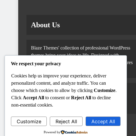
About Us
Blaze Themes' collection of professional WordPress
themes bring your ideas to life. Designed with
improved UI & UX and additional advanced features
We respect your privacy
to manage your WordPress website with ease..
Cookies help us improve your experience, deliver
personalized content, and analyze traffic. You can
choose which cookies to allow by clicking
Customize
.
Email:
support@blazethemes.com
,
Click
Accept All
to consent or
Reject All
to decline
non-essential cookies.
Tel: +944-5484451244.
Customize
Reject All
Accept All
Powered by