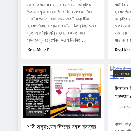
গোপন অঙ্গের নানা সমস্যার সমাধানে প্রাকৃতিক
শারীরিক ও 
উপাদানসমৃদ্ধ হারবাল ঔষধ বিশেষভাবে জনপ্রিয়।
হারবাল ঔষ
“পেনিস অয়েল” হলো এমন একটি আয়ুর্বেদিক
প্রাকৃতিক 
হারবাল ঔষধ, যা পুরুষদের যৌনশক্তি বৃদ্ধি, অঙ্গের
ভেতর থেকে 
দৃঢ়তা এবং দীর্ঘস্থায়ী সহবাসে সহায়তা করে।
রাখে এবং না
পুরুষত্ব দৃঢ় করে পেনিস অয়েল নিয়মিত…
সাদা প্রাব
Read More
Read Mor
যৌন সমাধান
মিসাইল 
সমস্যার
bscrev
যৌন সমাধান
0
1
ভূমিকা আয়ু
শাহী হালুয়া:যৌন জীবনের সকল সমস্যার
মানুষের যৌন