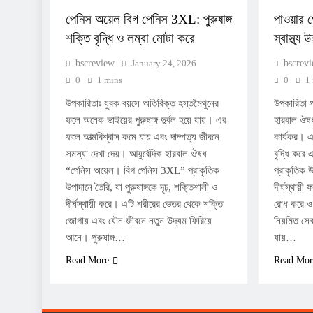
পেনিস অয়েল বিগ পেনিস 3XL: পুরুষাঙ্গ
পাওয়ার গ
শক্তি বৃদ্ধি ও লম্বা মোটা করে
স্বাস্থ্য
bscreview
January 24, 2026
bscrev
0
1 mins
0
1
উপকারিতাঃ যুবক বয়সে অতিরিক্ত হস্তমৈথুনের
উপকারিতা প
ফলে অনেক ভাইয়ের পুরুষাঙ্গ দুর্বল হয়ে যায়। এর
হারবাল ঔষধ
ফলে আত্মবিশ্বাস কমে যায় এবং দাম্পত্য জীবনে
কার্যকর। এ
সমস্যা দেখা দেয়। আয়ুর্বেদিক হারবাল ঔষধ
বৃদ্ধি করে 
“পেনিস অয়েল। বিগ পেনিস 3XL” প্রাকৃতিক
প্রাকৃতিক 
উপাদানে তৈরি, যা পুরুষাঙ্গকে দৃঢ়, শক্তিশালী ও
দীর্ঘস্থায়ী
দীর্ঘস্থায়ী করে। এটি শরীরের ভেতর থেকে শক্তি
রোধ করে ও 
জোগায় এবং যৌন জীবনে নতুন উদ্যম ফিরিয়ে
নিয়মিত সেবন
আনে। পুরুষাঙ্গ…
যায়…
Read More
Read Mor