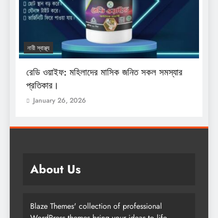
নারী স্বাস্থ্য
য
রেডি ওয়াইফ: মহিলাদের মাসিক জনিত সকল সমস্যার
শ
প্রতিকার।
অ
January 26, 2026
About Us
Blaze Themes' collection of professional
WordPress themes bring your ideas to life.