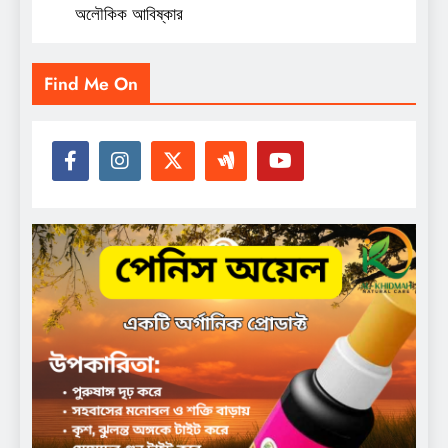
অলৌকিক আবিষ্কার
Find Me On