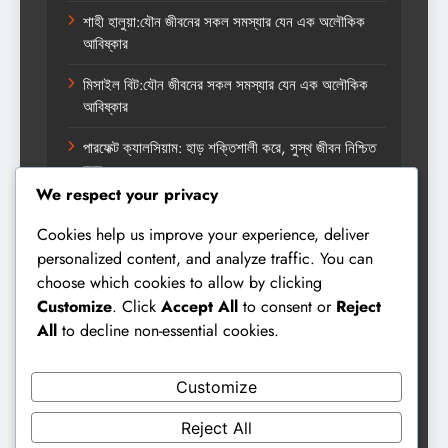
শাহী হালুয়া:যৌন জীবনের সকল সমস্যার যেন এক অলৌকিক
আবিষ্কার
মিসাইল বিট:যৌন জীবনের সকল সমস্যার যেন এক অলৌকিক
আবিষ্কার
পারফেক্ট ক্যালসিয়াম: হাড় শক্তিশালী করে, সুস্থ জীবন নিশ্চিত
করে
We respect your privacy
Cookies help us improve your experience, deliver
Categories
personalized content, and analyze traffic. You can
choose which cookies to allow by clicking
Customize
. Click
Accept All
to consent or
Reject
All
to decline non-essential cookies.
অর্গানিক হেলথ
ত্বকের সমাধান
Customize
নারী স্বাস্থ্য
Reject All