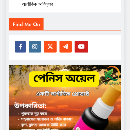
অলৌকিক আবিষ্কার
Find Me On