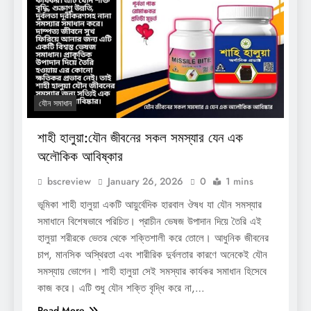
যৌন সমাধান
শাহী হালুয়া:যৌন জীবনের সকল সমস্যার যেন এক
অলৌকিক আবিষ্কার
bscreview
January 26, 2026
0
1 mins
ভূমিকা শাহী হালুয়া একটি আয়ুর্বেদিক হারবাল ঔষধ যা যৌন সমস্যার
সমাধানে বিশেষভাবে পরিচিত। প্রাচীন ভেষজ উপাদান দিয়ে তৈরি এই
হালুয়া শরীরকে ভেতর থেকে শক্তিশালী করে তোলে। আধুনিক জীবনের
চাপ, মানসিক অস্থিরতা এবং শারীরিক দুর্বলতার কারণে অনেকেই যৌন
সমস্যায় ভোগেন। শাহী হালুয়া সেই সমস্যার কার্যকর সমাধান হিসেবে
কাজ করে। এটি শুধু যৌন শক্তি বৃদ্ধি করে না,…
Read More