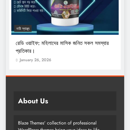
নারী স্বাস্থ্য
য
রেডি ওয়াইফ: মহিলাদের মাসিক জনিত সকল সমস্যার
শ
প্রতিকার।
অ
January 26, 2026
About Us
Blaze Themes' collection of professional
WordPress themes bring your ideas to life.