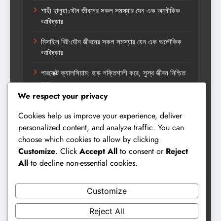
শাহী হালুয়া:যৌন জীবনের সকল সমস্যার যেন এক অলৌকিক
আবিষ্কার
মিসাইল বিট:যৌন জীবনের সকল সমস্যার যেন এক অলৌকিক
আবিষ্কার
পারফেক্ট ক্যালসিয়াম: হাড় শক্তিশালী করে, সুস্থ জীবন নিশ্চিত
করে
We respect your privacy
Cookies help us improve your experience, deliver
Categories
personalized content, and analyze traffic. You can
choose which cookies to allow by clicking
Customize
. Click
Accept All
to consent or
Reject
All
to decline non-essential cookies.
অর্গানিক হেলথ
ত্বকের সমাধান
Customize
নারী স্বাস্থ্য
Reject All