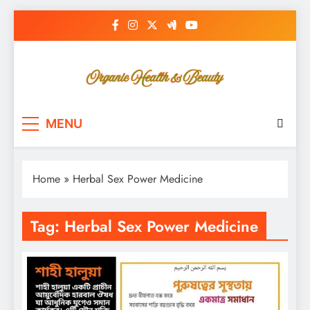
Skip
to
content
Bsc Review
Organic Health & Beauty
MENU
Home
»
Herbal Sex Power Medicine
Tag:
Herbal Sex Power Medicine