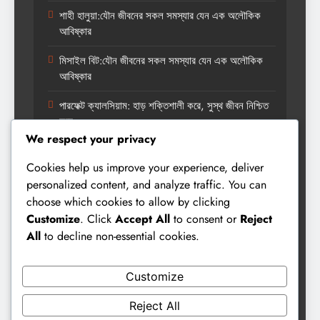
শাহী হালুয়া:যৌন জীবনের সকল সমস্যার যেন এক অলৌকিক
আবিষ্কার
মিসাইল বিট:যৌন জীবনের সকল সমস্যার যেন এক অলৌকিক
আবিষ্কার
পারফেক্ট ক্যালসিয়াম: হাড় শক্তিশালী করে, সুস্থ জীবন নিশ্চিত
করে
We respect your privacy
Cookies help us improve your experience, deliver
Categories
personalized content, and analyze traffic. You can
choose which cookies to allow by clicking
Customize
. Click
Accept All
to consent or
Reject
All
to decline non-essential cookies.
অর্গানিক হেলথ
ত্বকের সমাধান
Customize
নারী স্বাস্থ্য
Reject All