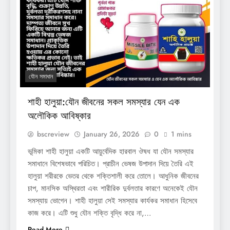
যৌন সমাধান
শাহী হালুয়া:যৌন জীবনের সকল সমস্যার যেন এক
অলৌকিক আবিষ্কার
bscreview
January 26, 2026
0
1 mins
ভূমিকা শাহী হালুয়া একটি আয়ুর্বেদিক হারবাল ঔষধ যা যৌন সমস্যার
সমাধানে বিশেষভাবে পরিচিত। প্রাচীন ভেষজ উপাদান দিয়ে তৈরি এই
হালুয়া শরীরকে ভেতর থেকে শক্তিশালী করে তোলে। আধুনিক জীবনের
চাপ, মানসিক অস্থিরতা এবং শারীরিক দুর্বলতার কারণে অনেকেই যৌন
সমস্যায় ভোগেন। শাহী হালুয়া সেই সমস্যার কার্যকর সমাধান হিসেবে
কাজ করে। এটি শুধু যৌন শক্তি বৃদ্ধি করে না,…
Read More