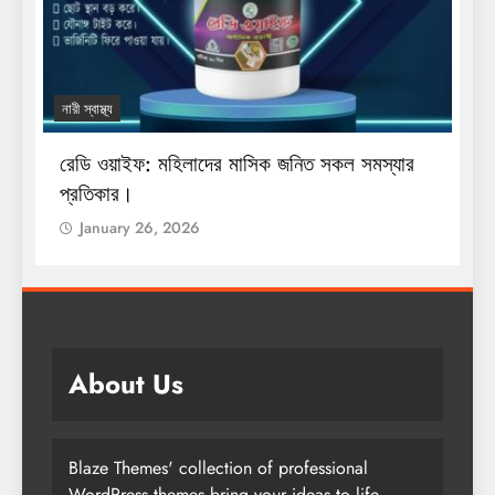
নারী স্বাস্থ্য
য
রেডি ওয়াইফ: মহিলাদের মাসিক জনিত সকল সমস্যার
শ
প্রতিকার।
অ
January 26, 2026
About Us
Blaze Themes' collection of professional
WordPress themes bring your ideas to life.