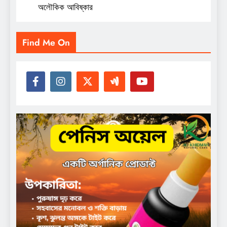
অলৌকিক আবিষ্কার
Find Me On